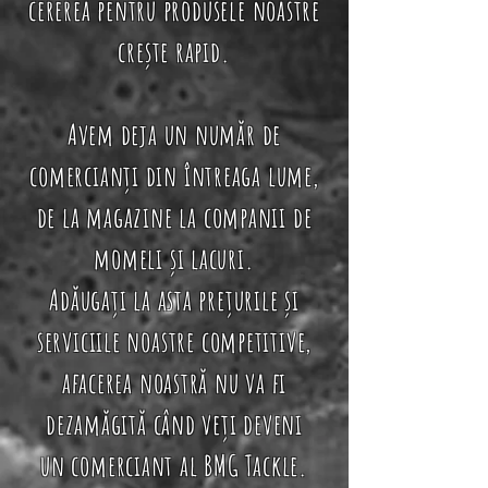
cererea pentru produsele noastre
crește rapid.
Avem deja un număr de
comercianți din întreaga lume,
de la magazine la companii de
momeli și lacuri.
Adăugați la asta prețurile și
serviciile noastre competitive,
afacerea noastră nu va fi
dezamăgită când veți deveni
un comerciant al BMG Tackle.