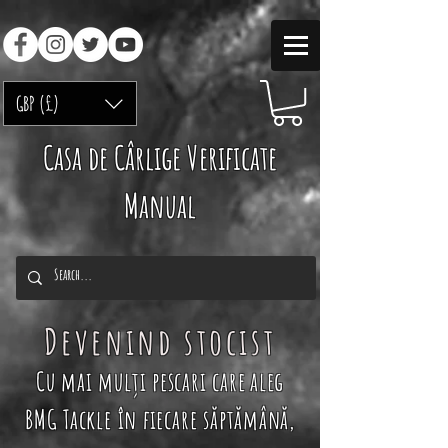
GBP (£)
Casa de Cârlige Verificate
Manual
Devenind stocist
Cu mai mulți pescari care
aleg
BMG Tackle în fiecare săptămână,