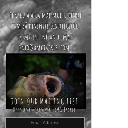
Pentru a afla mai multe despre
cum să deveniți distribuitor,
trimiteți-ne un e-mail
info@bmgtackle.com
.
JOIN OUR MAILING LIST
Keep up to date with BMG Tackle