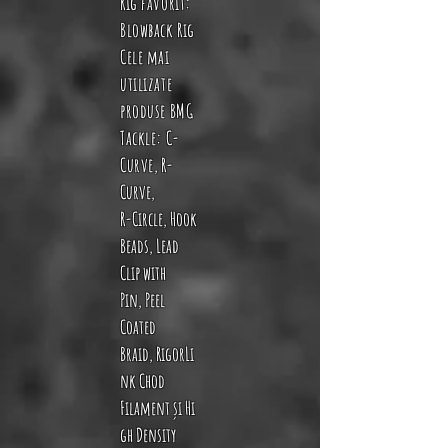
Rig favorit:
Blowback Rig
Cele mai
utilizate
produse BMG
Tackle
:
C-
Curve
,
R-
Curve
,
R-Circle
,
Hook
Beads
,
Lead
Clip with
Pin
,
Peel
Coated
Braid
,
RigorLi
nk Chod
Filament
și
Hi
gh Density