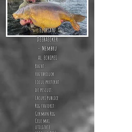
Florian
Deebaecker
- Membru
al echipei
Bazat:
Hazebrouck
Locul preferat
de pescuit:
Lacuri publice
Rig favorit:
German Rig
Cele mai
utilizate