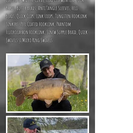
Circle
,
C-Wide
,
R-Curve
,
Lead Clip with Pin
,
Hook
Beads
,
Buffer Beads
,
Anti Tangle Sleeves
,
Heli
Beads
,
Quick Clips
,
Link Loops
,
Tungsten Hooklink
Sinkers
,
Peel Coated Hooklink
,
Phantom
Fluorocarbon Hooklink
,
Sinew Supple Braid
,
Quick
Swivels
și
Micro Ring Swivels