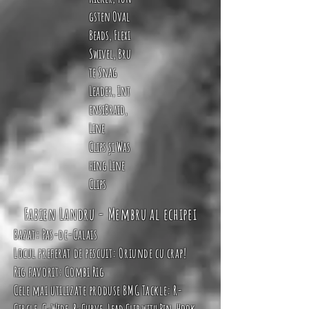
gsten Oval
Beads
,
Flexi
Swivel
,
Bru
te Snag
Leader
,
Int
ensiBraid
,
Line
Clips
și
Was
hing Line
Clips
Fabien Landru - Membru al echipei
Bazat: Pas-de-Calais
Locul preferat de pescuit: Oriunde cu crap!
Rig favorit:
Combi Rig
Cele mai utilizate produse BMG Tackle:
R-