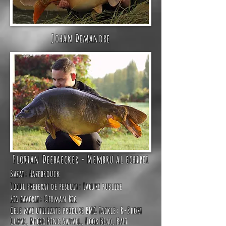
Johan Demandre
Florian Deebaecker - Membru al echipei
Bazat: Hazebrouck
Locul preferat de pescuit: Lacuri publice
Rig favorit: German Rig
Cele mai utilizate produse BMG Tackle
:
R-S
hort
Curve
,
Micro Ring Swivel
,
Hook Bead
,
Bait