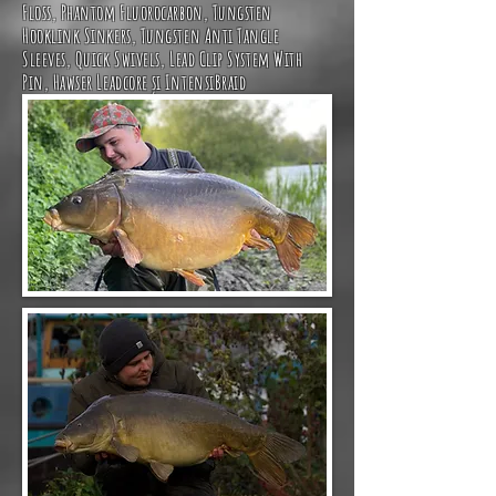
Floss
,
Phantom Fluorocarbon
,
Tungsten
Hooklink Sinkers
,
Tungsten Anti Tangle
Sleeves
,
Quick Swivels
,
Lead Clip System With
Pin
,
Hawser Leadcore
și
IntensiBraid