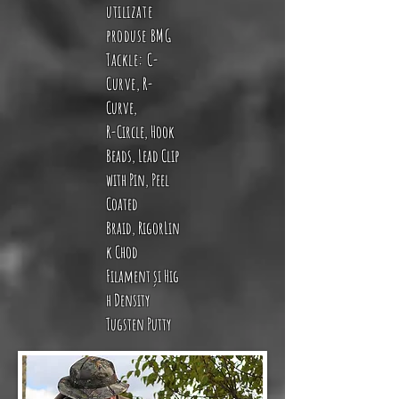
utilizate
produse BMG
Tackle
:
C-
Curve
,
R-
Curve
,
R-Circle
,
Hook
Beads
,
Lead Clip
with Pin
,
Peel
Coated
Braid
,
RigorLin
k Chod
Filament
și
Hig
h Density
Tugsten Putty