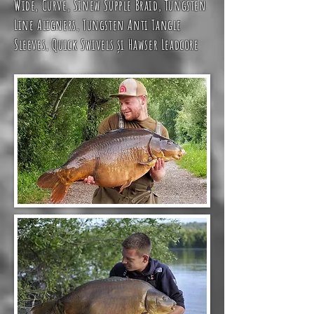
Wide, Curve, Sinew Supple Braid, Tungsten
Line Aligners, Tungsten Anti Tangle
Sleeves, Quick Swivels ș
i
Hawser Leadcore