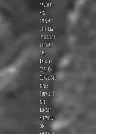
favorit:
Rig
spinner
Cele mai
utilizate
produse
BMG
Tackle:
CSR
C-
,
Curve
,
Spi
nner
Swivel
,
A
nti
Tangle
Sleeve
,
Ch
od