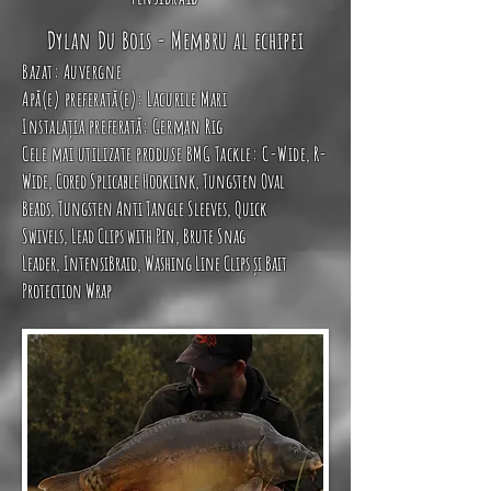
Dylan Du Bois -
Membru al echipei
Bazat: Auvergne
Apă(e) preferată(e): Lacurile Mari
Instalația preferată: German
Rig
Cele mai utilizate produse BMG Tackle:
C-Wide
,
R-
Wide
, Cored Splicable Hooklink,
Tungsten Oval
Beads
,
Tungsten Anti Tangle Sleeves
,
Quick
Swivels
,
Lead Clips with Pin
,
Brute Snag
Leader
,
IntensiBraid
,
Washing Line Clips
și
Bait
Protection Wrap