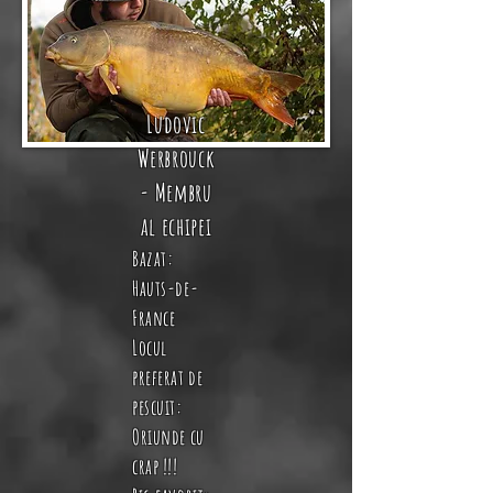
Ludovic
Werbrouck
- Membru
al echipei
Bazat:
Hauts-de-
France
Locul
preferat de
pescuit:
Oriunde cu
crap !!!