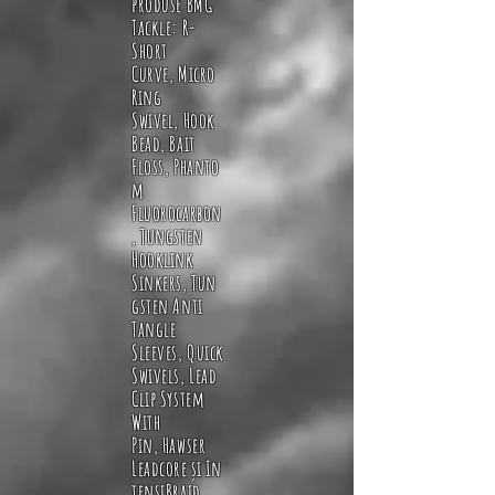
produse BMG
Tackle
:
R-
S
hort
Curve
,
Micro
Ring
Swivel
,
Hook
Bead
,
Bait
Floss
,
Phanto
m
Fluorocarbon
,
Tungsten
Hooklink
Sinkers
,
Tun
gsten Anti
Tangle
Sleeves
,
Quick
Swivels
,
Lead
Clip System
With
Pin
,
Hawser
Leadcore
și
In
tensiBraid