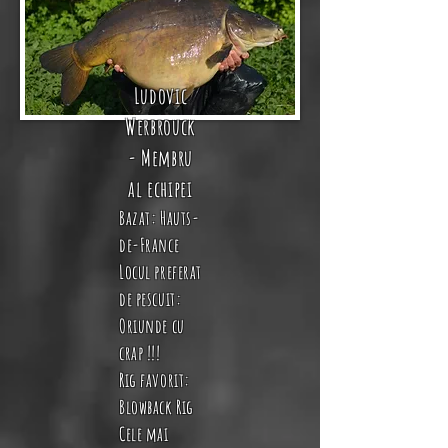
Ludovic
Werbrouck
- Membru
al echipei
Bazat:
Hauts-
de-France
Locul preferat
de pescuit:
Oriunde cu
crap !!!
Rig favorit:
Blowback Rig
Cele mai