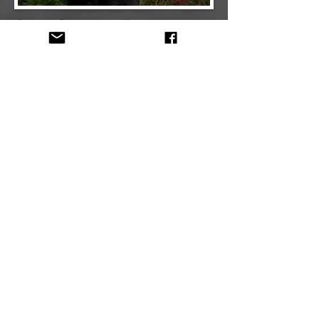
Florian Deebaecker - Membru al echipei
Bazat: Hazebrouck
Locul preferat de pescuit: Lacuri publice
Rig favorit: German Rig
Cele mai utilizate produse BMG Tackle
:
R-S
hort
Curve
,
Micro Ring Swivel
,
Hook Bead
,
Bait
Floss
,
Phantom Fluorocarbon
,
Tungsten
Hooklink Sinkers
,
Tungsten Anti Tangle
Sleeves
,
Quick Swivels
,
Lead Clip System With
Pin
,
Hawser Leadcore
și
IntensiBraid