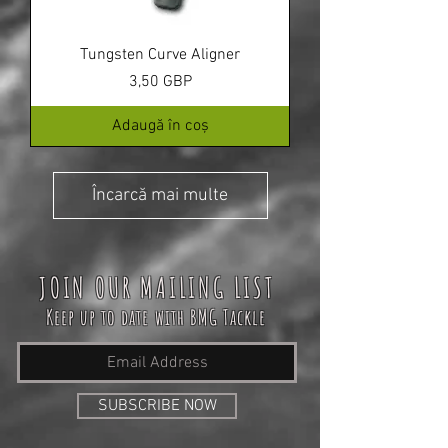
Tungsten Curve Aligner
Preț
3,50 GBP
Adaugă în coș
Încarcă mai multe
JOIN OUR MAILING LIST
Keep up to date with BMG Tackle
SUBSCRIBE NOW