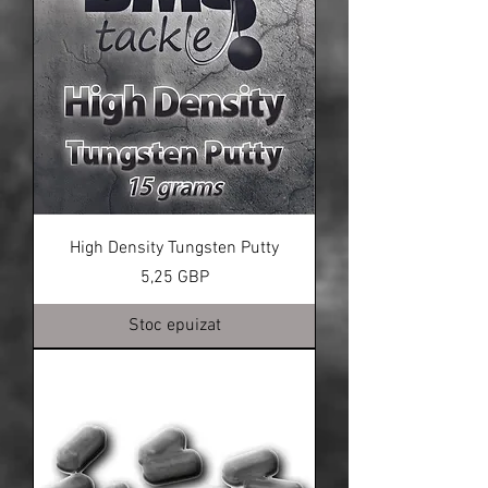
High Density Tungsten Putty
Preț
5,25 GBP
Stoc epuizat