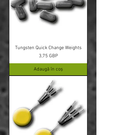
Tungsten Quick Change Weights
Preț
3,75 GBP
Adaugă în coș