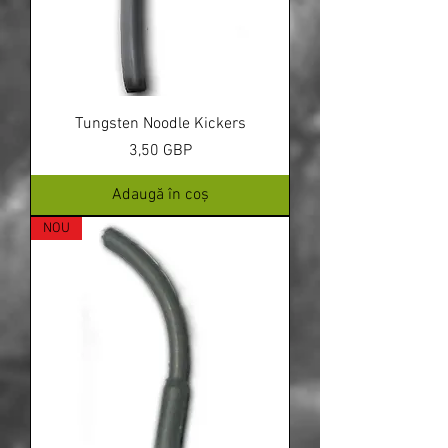
Tungsten Noodle Kickers
Preț
3,50 GBP
Adaugă în coș
NOU