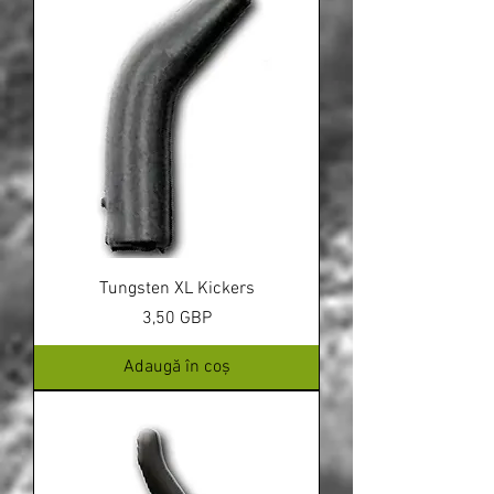
Tungsten XL Kickers
Preț
3,50 GBP
Adaugă în coș