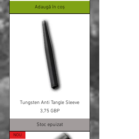
Adaugă în coș
Tungsten Anti Tangle Sleeve
Preț
3,75 GBP
Stoc epuizat
NOU