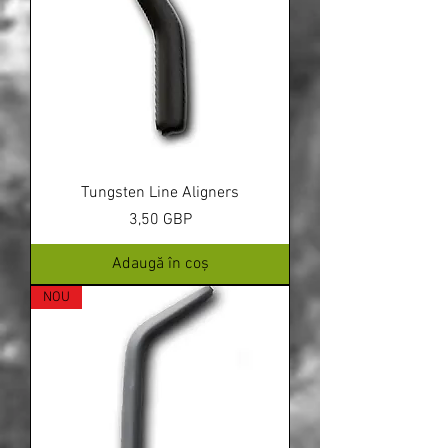
Tungsten Line Aligners
Preț
3,50 GBP
Adaugă în coș
NOU