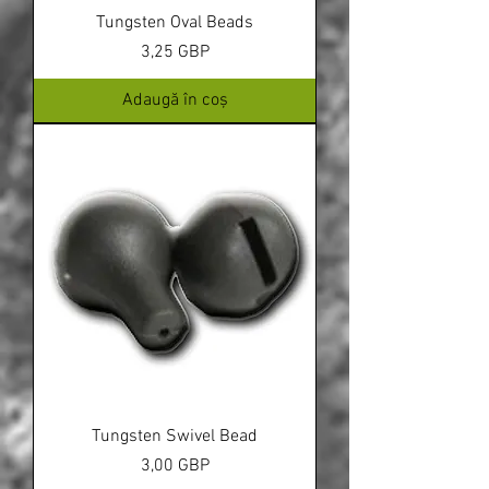
Tungsten Oval Beads
Preț
3,25 GBP
Adaugă în coș
Tungsten Swivel Bead
Preț
3,00 GBP