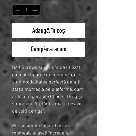
Adaugă în coș
Cumpără acum
Bait Screws sunt ușor de utilizat
cu toate tipurile de momeală, ele
sunt modalitatea perfectă de a-ți
atașa momeala pe platforme, cum
ar fi configurațiile Chod și D-rig și
suprafața Zig, fără a mai fi nevoie
de „biți de rigă”.
Pur și simplu înșurubați-vă
momeala și aveți încredere