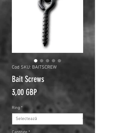
Cod SKU: BAITSCREW
Bait Screws
Preț
3,00 GBP
Ring
*
Cantitate
*