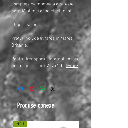
completă că momeala dvs. este
pornită atunci când ați alungat.
10 per pachet.
Prețul include livrarea în Marea
Britanie.
Pentru transportul
internațional
se
poate aplica o mică taxă de
livrare
.
Produse conexe
NOU
NOU