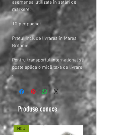
asemenea, utilizate în setări de
markere.
10 per pachet.
Prețul include livrarea în Marea
Britanie.
Pentru transportul
internațional
se
poate aplica o mică taxă de
livrare
.
Produse conexe
NOU
NOU