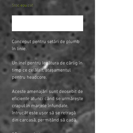
Stoc epuizat
Notifică-mă când este disponibil
Conceput pentru setări de plumb
în linie.
Un inel pentru legătura de cârlig în
timp ce celălalt, atașamentul
pentru headcore.
Aceste amenajări sunt deosebit de
eficiente atunci când se urmărește
crapul în marjele înfundate,
întrucât este ușor să se retragă
din carcasă, permițând să cadă.