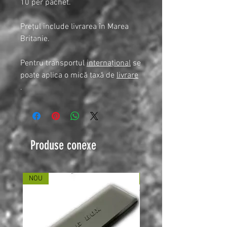
10 per pachet.
Prețul include livrarea în Marea
Britanie.
Pentru transportul
internațional
se
poate aplica o mică taxă de
livrare
.
Produse conexe
NOU
NOU